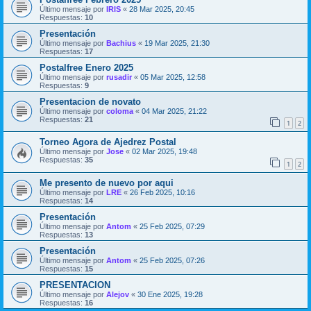
Último mensaje por
IRIS
«
28 Mar 2025, 20:45
Respuestas:
10
Presentación
Último mensaje por
Bachius
«
19 Mar 2025, 21:30
Respuestas:
17
Postalfree Enero 2025
Último mensaje por
rusadir
«
05 Mar 2025, 12:58
Respuestas:
9
Presentacion de novato
Último mensaje por
coloma
«
04 Mar 2025, 21:22
Respuestas:
21
1
2
Torneo Agora de Ajedrez Postal
Último mensaje por
Jose
«
02 Mar 2025, 19:48
Respuestas:
35
1
2
Me presento de nuevo por aqui
Último mensaje por
LRE
«
26 Feb 2025, 10:16
Respuestas:
14
Presentación
Último mensaje por
Antom
«
25 Feb 2025, 07:29
Respuestas:
13
Presentación
Último mensaje por
Antom
«
25 Feb 2025, 07:26
Respuestas:
15
PRESENTACION
Último mensaje por
Alejov
«
30 Ene 2025, 19:28
Respuestas:
16