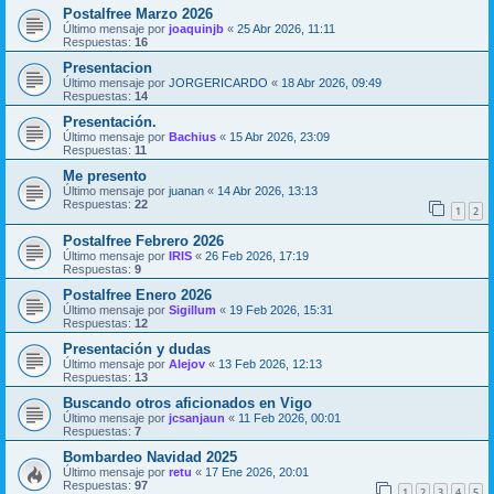
Postalfree Marzo 2026
Último mensaje por
joaquinjb
«
25 Abr 2026, 11:11
Respuestas:
16
Presentacion
Último mensaje por
JORGERICARDO
«
18 Abr 2026, 09:49
Respuestas:
14
Presentación.
Último mensaje por
Bachius
«
15 Abr 2026, 23:09
Respuestas:
11
Me presento
Último mensaje por
juanan
«
14 Abr 2026, 13:13
Respuestas:
22
1
2
Postalfree Febrero 2026
Último mensaje por
IRIS
«
26 Feb 2026, 17:19
Respuestas:
9
Postalfree Enero 2026
Último mensaje por
Sigillum
«
19 Feb 2026, 15:31
Respuestas:
12
Presentación y dudas
Último mensaje por
Alejov
«
13 Feb 2026, 12:13
Respuestas:
13
Buscando otros aficionados en Vigo
Último mensaje por
jcsanjaun
«
11 Feb 2026, 00:01
Respuestas:
7
Bombardeo Navidad 2025
Último mensaje por
retu
«
17 Ene 2026, 20:01
Respuestas:
97
1
2
3
4
5