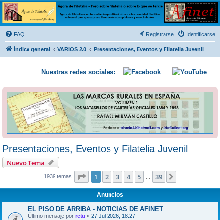
Ágora de Filatelia
Foro sobre filatelia o sobre lo que se tercie. Ágora de Filatelia es un foro abierto que Afinet
ofrece a la comunidad filatélica universal para que exprese libremente sus opiniones y
FAQ
Registrarse
Identificarse
conocimientos
Índice general
VARIOS 2.0
Presentaciones, Eventos y Filatelia Juvenil
Nuestras redes sociales:
Presentaciones, Eventos y Filatelia Juvenil
Nuevo Tema
Página
1
de
39
1
2
3
4
5
39
Siguiente
1939 temas
…
Anuncios
EL PISO DE ARRIBA - NOTICIAS DE AFINET
Último mensaje por
retu
«
27 Jul 2026, 18:27