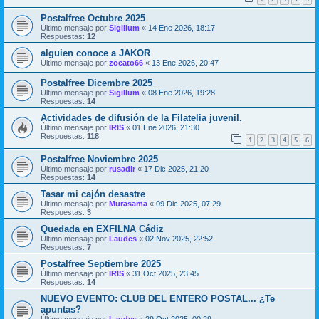
Postalfree Octubre 2025
Último mensaje por
Sigillum
«
14 Ene 2026, 18:17
Respuestas:
12
alguien conoce a JAKOR
Último mensaje por
zocato66
«
13 Ene 2026, 20:47
Postalfree Dicembre 2025
Último mensaje por
Sigillum
«
08 Ene 2026, 19:28
Respuestas:
14
Actividades de difusión de la Filatelia juvenil.
Último mensaje por
IRIS
«
01 Ene 2026, 21:30
Respuestas:
118
1
2
3
4
5
6
Postalfree Noviembre 2025
Último mensaje por
rusadir
«
17 Dic 2025, 21:20
Respuestas:
14
Tasar mi cajón desastre
Último mensaje por
Murasama
«
09 Dic 2025, 07:29
Respuestas:
3
Quedada en EXFILNA Cádiz
Último mensaje por
Laudes
«
02 Nov 2025, 22:52
Respuestas:
7
Postalfree Septiembre 2025
Último mensaje por
IRIS
«
31 Oct 2025, 23:45
Respuestas:
14
NUEVO EVENTO: CLUB DEL ENTERO POSTAL... ¿Te
apuntas?