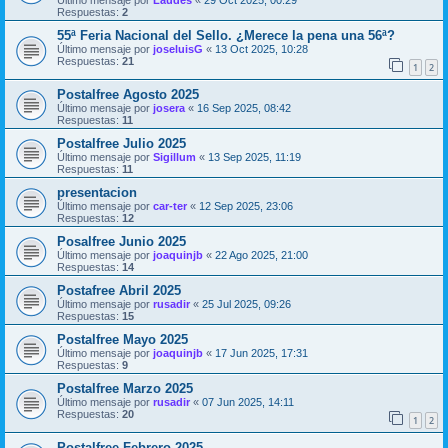
Último mensaje por
Laudes
«
29 Oct 2025, 00:29
Respuestas:
2
55ª Feria Nacional del Sello. ¿Merece la pena una 56ª?
Último mensaje por
joseluisG
«
13 Oct 2025, 10:28
Respuestas:
21
1
2
Postalfree Agosto 2025
Último mensaje por
josera
«
16 Sep 2025, 08:42
Respuestas:
11
Postalfree Julio 2025
Último mensaje por
Sigillum
«
13 Sep 2025, 11:19
Respuestas:
11
presentacion
Último mensaje por
car-ter
«
12 Sep 2025, 23:06
Respuestas:
12
Posalfree Junio 2025
Último mensaje por
joaquinjb
«
22 Ago 2025, 21:00
Respuestas:
14
Postafree Abril 2025
Último mensaje por
rusadir
«
25 Jul 2025, 09:26
Respuestas:
15
Postalfree Mayo 2025
Último mensaje por
joaquinjb
«
17 Jun 2025, 17:31
Respuestas:
9
Postalfree Marzo 2025
Último mensaje por
rusadir
«
07 Jun 2025, 14:11
Respuestas:
20
1
2
Postalfree Febrero 2025