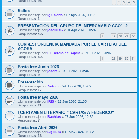
Respuestas:
96
1
2
3
4
5
Sellos
Último mensaje por
ign.sierra
«
02 Ago 2026, 00:53
Respuestas:
1
PRESENTACION DEL GRUPO DE INTERCAMBIO CCO1+2
Último mensaje por
joseluisG
«
01 Ago 2026, 10:24
Respuestas:
427
1
19
20
21
22
…
CORRESPONDENCIA MANDADA POR EL CARTERO DEL
AGORA
Último mensaje por
El Cartero del Agora
«
19 Jul 2026, 20:07
Respuestas:
600
1
28
29
30
31
…
Postalfree Junio 2026
Último mensaje por
josera
«
13 Jul 2026, 08:44
Respuestas:
9
Presentación
Último mensaje por
Antom
«
26 Jun 2026, 15:09
Respuestas:
17
Postalfree Mayo 2026
Último mensaje por
IRIS
«
17 Jun 2026, 21:35
Respuestas:
11
I CERTAMEN LITERARIO " CARTAS A FEDERICO"
Último mensaje por
Bachius
«
07 Jun 2026, 12:32
Respuestas:
7
Postalfree Abril 2026
Último mensaje por
Sigillum
«
11 May 2026, 16:52
Respuestas:
16