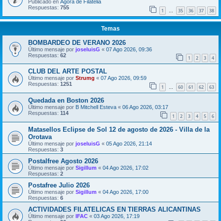
Publicado en
Ágora de Filatelia
Respuestas:
755
1
35
36
37
38
…
Temas
BOMBARDEO DE VERANO 2026
Último mensaje por
joseluisG
«
07 Ago 2026, 09:36
Respuestas:
62
1
2
3
4
CLUB DEL ARTE POSTAL
Último mensaje por
Strumg
«
07 Ago 2026, 09:59
Respuestas:
1251
1
60
61
62
63
…
Quedada en Boston 2026
Último mensaje por
B Mitchell Esteva
«
06 Ago 2026, 03:17
Respuestas:
114
1
2
3
4
5
6
Matasellos Eclipse de Sol 12 de agosto de 2026 - Villa de la
Orotava
Último mensaje por
joseluisG
«
05 Ago 2026, 21:14
Respuestas:
3
Postalfree Agosto 2026
Último mensaje por
Sigillum
«
04 Ago 2026, 17:02
Respuestas:
2
Postafree Julio 2026
Último mensaje por
Sigillum
«
04 Ago 2026, 17:00
Respuestas:
6
ACTIVIDADES FILATELICAS EN TIERRAS ALICANTINAS
Último mensaje por
IFAC
«
03 Ago 2026, 17:19