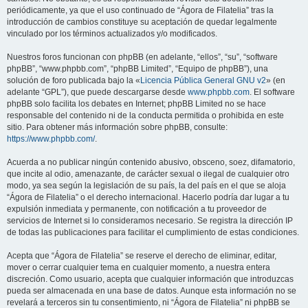
periódicamente, ya que el uso continuado de “Ágora de Filatelia” tras la
introducción de cambios constituye su aceptación de quedar legalmente
vinculado por los términos actualizados y/o modificados.
Nuestros foros funcionan con phpBB (en adelante, “ellos”, “su”, “software
phpBB”, “www.phpbb.com”, “phpBB Limited”, “Equipo de phpBB”), una
solución de foro publicada bajo la «
Licencia Pública General GNU v2
» (en
adelante “GPL”), que puede descargarse desde
www.phpbb.com
. El software
phpBB solo facilita los debates en Internet; phpBB Limited no se hace
responsable del contenido ni de la conducta permitida o prohibida en este
sitio. Para obtener más información sobre phpBB, consulte:
https://www.phpbb.com/
.
Acuerda a no publicar ningún contenido abusivo, obsceno, soez, difamatorio,
que incite al odio, amenazante, de carácter sexual o ilegal de cualquier otro
modo, ya sea según la legislación de su país, la del país en el que se aloja
“Ágora de Filatelia” o el derecho internacional. Hacerlo podría dar lugar a tu
expulsión inmediata y permanente, con notificación a tu proveedor de
servicios de Internet si lo consideramos necesario. Se registra la dirección IP
de todas las publicaciones para facilitar el cumplimiento de estas condiciones.
Acepta que “Ágora de Filatelia” se reserve el derecho de eliminar, editar,
mover o cerrar cualquier tema en cualquier momento, a nuestra entera
discreción. Como usuario, acepta que cualquier información que introduzcas
pueda ser almacenada en una base de datos. Aunque esta información no se
revelará a terceros sin tu consentimiento, ni “Ágora de Filatelia” ni phpBB se