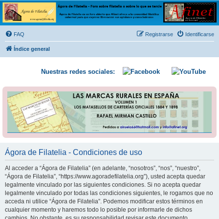
Ágora de Filatelia
Foro sobre filatelia o sobre lo que se tercie. Ágora de Filatelia es un foro abierto que Afinet
ofrece a la comunidad filatélica universal para que exprese libremente sus opiniones y
FAQ
Registrarse
Identificarse
conocimientos
Índice general
Nuestras redes sociales:
Ágora de Filatelia - Condiciones de uso
Al acceder a “Ágora de Filatelia” (en adelante, “nosotros”, “nos”, “nuestro”,
“Ágora de Filatelia”, “https://www.agoradefilatelia.org”), usted acepta quedar
legalmente vinculado por las siguientes condiciones. Si no acepta quedar
legalmente vinculado por todas las condiciones siguientes, le rogamos que no
acceda ni utilice “Ágora de Filatelia”. Podemos modificar estos términos en
cualquier momento y haremos todo lo posible por informarle de dichos
cambios. No obstante, es su responsabilidad revisar este documento