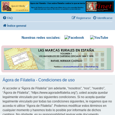
Ágora de Filatelia
Foro sobre filatelia o sobre lo que se tercie. Ágora de Filatelia es un foro abierto que Afinet
ofrece a la comunidad filatélica universal para que exprese libremente sus opiniones y
FAQ
Registrarse
Identificarse
conocimientos
Índice general
Nuestras redes sociales:
Ágora de Filatelia - Condiciones de uso
Al acceder a “Ágora de Filatelia” (en adelante, “nosotros”, “nos”, “nuestro”,
“Ágora de Filatelia”, “https://www.agoradefilatelia.org”), usted acepta quedar
legalmente vinculado por las siguientes condiciones. Si no acepta quedar
legalmente vinculado por todas las condiciones siguientes, le rogamos que no
acceda ni utilice “Ágora de Filatelia”. Podemos modificar estos términos en
cualquier momento y haremos todo lo posible por informarle de dichos
cambios. No obstante, es su responsabilidad revisar este documento