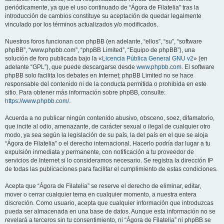
periódicamente, ya que el uso continuado de “Ágora de Filatelia” tras la
introducción de cambios constituye su aceptación de quedar legalmente
vinculado por los términos actualizados y/o modificados.
Nuestros foros funcionan con phpBB (en adelante, “ellos”, “su”, “software
phpBB”, “www.phpbb.com”, “phpBB Limited”, “Equipo de phpBB”), una
solución de foro publicada bajo la «
Licencia Pública General GNU v2
» (en
adelante “GPL”), que puede descargarse desde
www.phpbb.com
. El software
phpBB solo facilita los debates en Internet; phpBB Limited no se hace
responsable del contenido ni de la conducta permitida o prohibida en este
sitio. Para obtener más información sobre phpBB, consulte:
https://www.phpbb.com/
.
Acuerda a no publicar ningún contenido abusivo, obsceno, soez, difamatorio,
que incite al odio, amenazante, de carácter sexual o ilegal de cualquier otro
modo, ya sea según la legislación de su país, la del país en el que se aloja
“Ágora de Filatelia” o el derecho internacional. Hacerlo podría dar lugar a tu
expulsión inmediata y permanente, con notificación a tu proveedor de
servicios de Internet si lo consideramos necesario. Se registra la dirección IP
de todas las publicaciones para facilitar el cumplimiento de estas condiciones.
Acepta que “Ágora de Filatelia” se reserve el derecho de eliminar, editar,
mover o cerrar cualquier tema en cualquier momento, a nuestra entera
discreción. Como usuario, acepta que cualquier información que introduzcas
pueda ser almacenada en una base de datos. Aunque esta información no se
revelará a terceros sin tu consentimiento, ni “Ágora de Filatelia” ni phpBB se