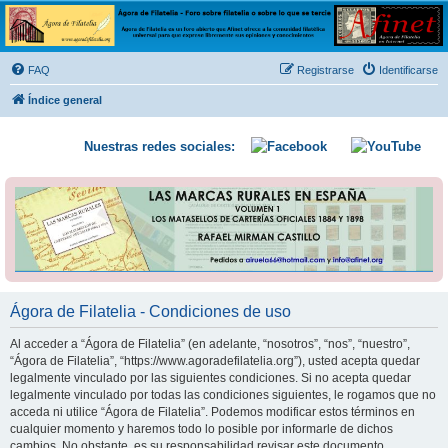
Ágora de Filatelia
Foro sobre filatelia o sobre lo que se tercie. Ágora de Filatelia es un foro abierto que Afinet
ofrece a la comunidad filatélica universal para que exprese libremente sus opiniones y
FAQ
Registrarse
Identificarse
conocimientos
Índice general
Nuestras redes sociales:
Ágora de Filatelia - Condiciones de uso
Al acceder a “Ágora de Filatelia” (en adelante, “nosotros”, “nos”, “nuestro”,
“Ágora de Filatelia”, “https://www.agoradefilatelia.org”), usted acepta quedar
legalmente vinculado por las siguientes condiciones. Si no acepta quedar
legalmente vinculado por todas las condiciones siguientes, le rogamos que no
acceda ni utilice “Ágora de Filatelia”. Podemos modificar estos términos en
cualquier momento y haremos todo lo posible por informarle de dichos
cambios. No obstante, es su responsabilidad revisar este documento