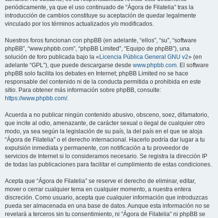
periódicamente, ya que el uso continuado de “Ágora de Filatelia” tras la
introducción de cambios constituye su aceptación de quedar legalmente
vinculado por los términos actualizados y/o modificados.
Nuestros foros funcionan con phpBB (en adelante, “ellos”, “su”, “software
phpBB”, “www.phpbb.com”, “phpBB Limited”, “Equipo de phpBB”), una
solución de foro publicada bajo la «
Licencia Pública General GNU v2
» (en
adelante “GPL”), que puede descargarse desde
www.phpbb.com
. El software
phpBB solo facilita los debates en Internet; phpBB Limited no se hace
responsable del contenido ni de la conducta permitida o prohibida en este
sitio. Para obtener más información sobre phpBB, consulte:
https://www.phpbb.com/
.
Acuerda a no publicar ningún contenido abusivo, obsceno, soez, difamatorio,
que incite al odio, amenazante, de carácter sexual o ilegal de cualquier otro
modo, ya sea según la legislación de su país, la del país en el que se aloja
“Ágora de Filatelia” o el derecho internacional. Hacerlo podría dar lugar a tu
expulsión inmediata y permanente, con notificación a tu proveedor de
servicios de Internet si lo consideramos necesario. Se registra la dirección IP
de todas las publicaciones para facilitar el cumplimiento de estas condiciones.
Acepta que “Ágora de Filatelia” se reserve el derecho de eliminar, editar,
mover o cerrar cualquier tema en cualquier momento, a nuestra entera
discreción. Como usuario, acepta que cualquier información que introduzcas
pueda ser almacenada en una base de datos. Aunque esta información no se
revelará a terceros sin tu consentimiento, ni “Ágora de Filatelia” ni phpBB se