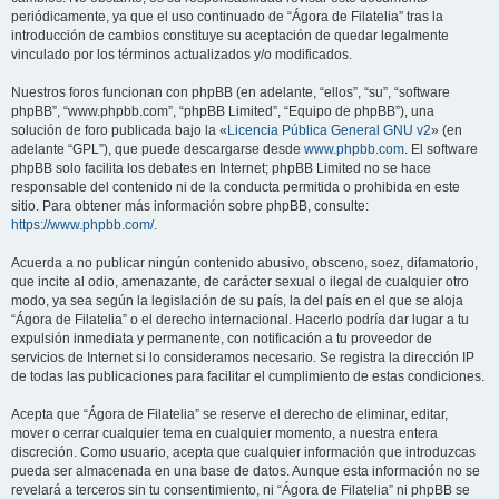
periódicamente, ya que el uso continuado de “Ágora de Filatelia” tras la
introducción de cambios constituye su aceptación de quedar legalmente
vinculado por los términos actualizados y/o modificados.
Nuestros foros funcionan con phpBB (en adelante, “ellos”, “su”, “software
phpBB”, “www.phpbb.com”, “phpBB Limited”, “Equipo de phpBB”), una
solución de foro publicada bajo la «
Licencia Pública General GNU v2
» (en
adelante “GPL”), que puede descargarse desde
www.phpbb.com
. El software
phpBB solo facilita los debates en Internet; phpBB Limited no se hace
responsable del contenido ni de la conducta permitida o prohibida en este
sitio. Para obtener más información sobre phpBB, consulte:
https://www.phpbb.com/
.
Acuerda a no publicar ningún contenido abusivo, obsceno, soez, difamatorio,
que incite al odio, amenazante, de carácter sexual o ilegal de cualquier otro
modo, ya sea según la legislación de su país, la del país en el que se aloja
“Ágora de Filatelia” o el derecho internacional. Hacerlo podría dar lugar a tu
expulsión inmediata y permanente, con notificación a tu proveedor de
servicios de Internet si lo consideramos necesario. Se registra la dirección IP
de todas las publicaciones para facilitar el cumplimiento de estas condiciones.
Acepta que “Ágora de Filatelia” se reserve el derecho de eliminar, editar,
mover o cerrar cualquier tema en cualquier momento, a nuestra entera
discreción. Como usuario, acepta que cualquier información que introduzcas
pueda ser almacenada en una base de datos. Aunque esta información no se
revelará a terceros sin tu consentimiento, ni “Ágora de Filatelia” ni phpBB se