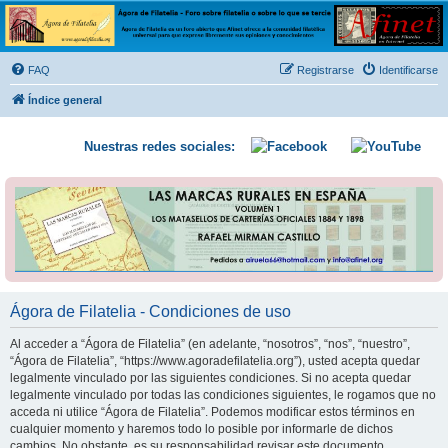
Ágora de Filatelia
Foro sobre filatelia o sobre lo que se tercie. Ágora de Filatelia es un foro abierto que Afinet
ofrece a la comunidad filatélica universal para que exprese libremente sus opiniones y
FAQ
Registrarse
Identificarse
conocimientos
Índice general
Nuestras redes sociales:
Ágora de Filatelia - Condiciones de uso
Al acceder a “Ágora de Filatelia” (en adelante, “nosotros”, “nos”, “nuestro”,
“Ágora de Filatelia”, “https://www.agoradefilatelia.org”), usted acepta quedar
legalmente vinculado por las siguientes condiciones. Si no acepta quedar
legalmente vinculado por todas las condiciones siguientes, le rogamos que no
acceda ni utilice “Ágora de Filatelia”. Podemos modificar estos términos en
cualquier momento y haremos todo lo posible por informarle de dichos
cambios. No obstante, es su responsabilidad revisar este documento