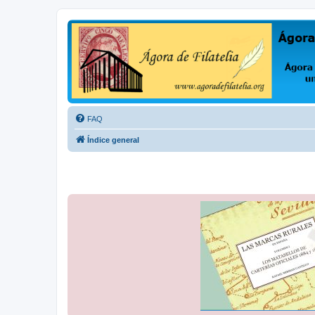
Ágora de Filatelia
Foro sobre filatelia o sobre lo que se tercie. Ágora de Filatelia es un f
FAQ
Índice general