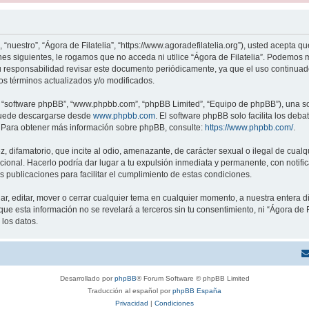
”, “nuestro”, “Ágora de Filatelia”, “https://www.agoradefilatelia.org”), usted acepta
es siguientes, le rogamos que no acceda ni utilice “Ágora de Filatelia”. Podemos
u responsabilidad revisar este documento periódicamente, ya que el uso continuado
os términos actualizados y/o modificados.
”, “software phpBB”, “www.phpbb.com”, “phpBB Limited”, “Equipo de phpBB”), una so
puede descargarse desde
www.phpbb.com
. El software phpBB solo facilita los deb
o. Para obtener más información sobre phpBB, consulte:
https://www.phpbb.com/
.
difamatorio, que incite al odio, amenazante, de carácter sexual o ilegal de cualqu
acional. Hacerlo podría dar lugar a tu expulsión inmediata y permanente, con notifica
s publicaciones para facilitar el cumplimiento de estas condiciones.
nar, editar, mover o cerrar cualquier tema en cualquier momento, a nuestra entera
 esta información no se revelará a terceros sin tu consentimiento, ni “Ágora de F
 los datos.
Desarrollado por
phpBB
® Forum Software © phpBB Limited
Traducción al español por
phpBB España
Privacidad
|
Condiciones