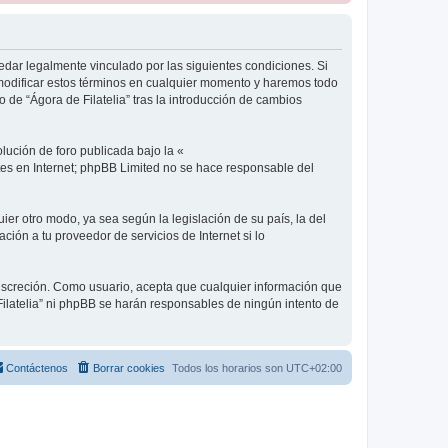
 quedar legalmente vinculado por las siguientes condiciones. Si
 modificar estos términos en cualquier momento y haremos todo
 de “Ágora de Filatelia” tras la introducción de cambios
lución de foro publicada bajo la «
ates en Internet; phpBB Limited no se hace responsable del
ier otro modo, ya sea según la legislación de su país, la del
ción a tu proveedor de servicios de Internet si lo
 discreción. Como usuario, acepta que cualquier información que
ilatelia” ni phpBB se harán responsables de ningún intento de
Contáctenos
Borrar cookies
Todos los horarios son
UTC+02:00