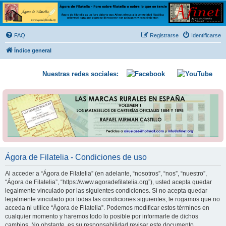
Ágora de Filatelia
Foro sobre filatelia o sobre lo que se tercie. Ágora de Filatelia es un foro abierto que Afinet
ofrece a la comunidad filatélica universal para que exprese libremente sus opiniones y
FAQ
Registrarse
Identificarse
conocimientos
Índice general
Nuestras redes sociales:
Ágora de Filatelia - Condiciones de uso
Al acceder a “Ágora de Filatelia” (en adelante, “nosotros”, “nos”, “nuestro”,
“Ágora de Filatelia”, “https://www.agoradefilatelia.org”), usted acepta quedar
legalmente vinculado por las siguientes condiciones. Si no acepta quedar
legalmente vinculado por todas las condiciones siguientes, le rogamos que no
acceda ni utilice “Ágora de Filatelia”. Podemos modificar estos términos en
cualquier momento y haremos todo lo posible por informarle de dichos
cambios. No obstante, es su responsabilidad revisar este documento