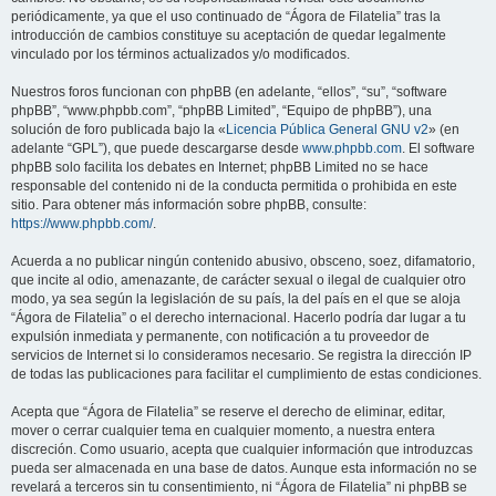
periódicamente, ya que el uso continuado de “Ágora de Filatelia” tras la
introducción de cambios constituye su aceptación de quedar legalmente
vinculado por los términos actualizados y/o modificados.
Nuestros foros funcionan con phpBB (en adelante, “ellos”, “su”, “software
phpBB”, “www.phpbb.com”, “phpBB Limited”, “Equipo de phpBB”), una
solución de foro publicada bajo la «
Licencia Pública General GNU v2
» (en
adelante “GPL”), que puede descargarse desde
www.phpbb.com
. El software
phpBB solo facilita los debates en Internet; phpBB Limited no se hace
responsable del contenido ni de la conducta permitida o prohibida en este
sitio. Para obtener más información sobre phpBB, consulte:
https://www.phpbb.com/
.
Acuerda a no publicar ningún contenido abusivo, obsceno, soez, difamatorio,
que incite al odio, amenazante, de carácter sexual o ilegal de cualquier otro
modo, ya sea según la legislación de su país, la del país en el que se aloja
“Ágora de Filatelia” o el derecho internacional. Hacerlo podría dar lugar a tu
expulsión inmediata y permanente, con notificación a tu proveedor de
servicios de Internet si lo consideramos necesario. Se registra la dirección IP
de todas las publicaciones para facilitar el cumplimiento de estas condiciones.
Acepta que “Ágora de Filatelia” se reserve el derecho de eliminar, editar,
mover o cerrar cualquier tema en cualquier momento, a nuestra entera
discreción. Como usuario, acepta que cualquier información que introduzcas
pueda ser almacenada en una base de datos. Aunque esta información no se
revelará a terceros sin tu consentimiento, ni “Ágora de Filatelia” ni phpBB se