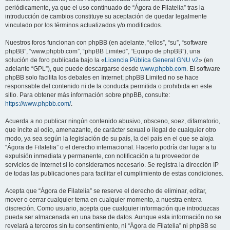
periódicamente, ya que el uso continuado de “Ágora de Filatelia” tras la
introducción de cambios constituye su aceptación de quedar legalmente
vinculado por los términos actualizados y/o modificados.
Nuestros foros funcionan con phpBB (en adelante, “ellos”, “su”, “software
phpBB”, “www.phpbb.com”, “phpBB Limited”, “Equipo de phpBB”), una
solución de foro publicada bajo la «
Licencia Pública General GNU v2
» (en
adelante “GPL”), que puede descargarse desde
www.phpbb.com
. El software
phpBB solo facilita los debates en Internet; phpBB Limited no se hace
responsable del contenido ni de la conducta permitida o prohibida en este
sitio. Para obtener más información sobre phpBB, consulte:
https://www.phpbb.com/
.
Acuerda a no publicar ningún contenido abusivo, obsceno, soez, difamatorio,
que incite al odio, amenazante, de carácter sexual o ilegal de cualquier otro
modo, ya sea según la legislación de su país, la del país en el que se aloja
“Ágora de Filatelia” o el derecho internacional. Hacerlo podría dar lugar a tu
expulsión inmediata y permanente, con notificación a tu proveedor de
servicios de Internet si lo consideramos necesario. Se registra la dirección IP
de todas las publicaciones para facilitar el cumplimiento de estas condiciones.
Acepta que “Ágora de Filatelia” se reserve el derecho de eliminar, editar,
mover o cerrar cualquier tema en cualquier momento, a nuestra entera
discreción. Como usuario, acepta que cualquier información que introduzcas
pueda ser almacenada en una base de datos. Aunque esta información no se
revelará a terceros sin tu consentimiento, ni “Ágora de Filatelia” ni phpBB se