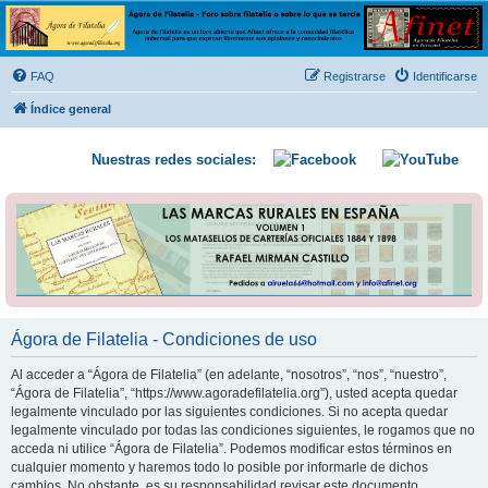
Ágora de Filatelia
Foro sobre filatelia o sobre lo que se tercie. Ágora de Filatelia es un foro abierto que Afinet
ofrece a la comunidad filatélica universal para que exprese libremente sus opiniones y
FAQ
Registrarse
Identificarse
conocimientos
Índice general
Nuestras redes sociales:
Ágora de Filatelia - Condiciones de uso
Al acceder a “Ágora de Filatelia” (en adelante, “nosotros”, “nos”, “nuestro”,
“Ágora de Filatelia”, “https://www.agoradefilatelia.org”), usted acepta quedar
legalmente vinculado por las siguientes condiciones. Si no acepta quedar
legalmente vinculado por todas las condiciones siguientes, le rogamos que no
acceda ni utilice “Ágora de Filatelia”. Podemos modificar estos términos en
cualquier momento y haremos todo lo posible por informarle de dichos
cambios. No obstante, es su responsabilidad revisar este documento