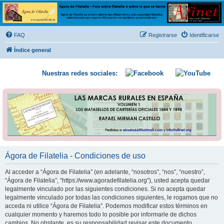
Ágora de Filatelia
Foro sobre filatelia o sobre lo que se tercie. Ágora de Filatelia es un foro abierto que Afinet
ofrece a la comunidad filatélica universal para que exprese libremente sus opiniones y
FAQ
Registrarse
Identificarse
conocimientos
Índice general
Nuestras redes sociales:
Ágora de Filatelia - Condiciones de uso
Al acceder a “Ágora de Filatelia” (en adelante, “nosotros”, “nos”, “nuestro”,
“Ágora de Filatelia”, “https://www.agoradefilatelia.org”), usted acepta quedar
legalmente vinculado por las siguientes condiciones. Si no acepta quedar
legalmente vinculado por todas las condiciones siguientes, le rogamos que no
acceda ni utilice “Ágora de Filatelia”. Podemos modificar estos términos en
cualquier momento y haremos todo lo posible por informarle de dichos
cambios. No obstante, es su responsabilidad revisar este documento