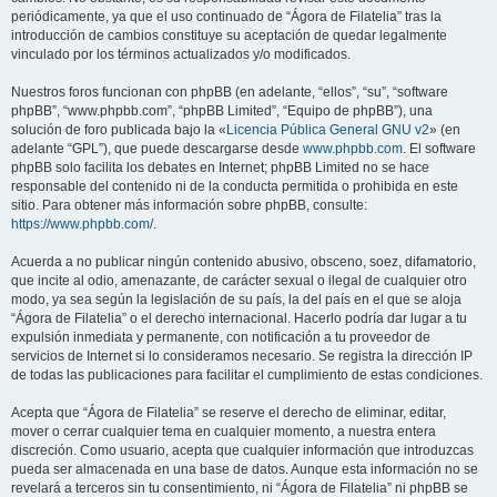
periódicamente, ya que el uso continuado de “Ágora de Filatelia” tras la
introducción de cambios constituye su aceptación de quedar legalmente
vinculado por los términos actualizados y/o modificados.
Nuestros foros funcionan con phpBB (en adelante, “ellos”, “su”, “software
phpBB”, “www.phpbb.com”, “phpBB Limited”, “Equipo de phpBB”), una
solución de foro publicada bajo la «
Licencia Pública General GNU v2
» (en
adelante “GPL”), que puede descargarse desde
www.phpbb.com
. El software
phpBB solo facilita los debates en Internet; phpBB Limited no se hace
responsable del contenido ni de la conducta permitida o prohibida en este
sitio. Para obtener más información sobre phpBB, consulte:
https://www.phpbb.com/
.
Acuerda a no publicar ningún contenido abusivo, obsceno, soez, difamatorio,
que incite al odio, amenazante, de carácter sexual o ilegal de cualquier otro
modo, ya sea según la legislación de su país, la del país en el que se aloja
“Ágora de Filatelia” o el derecho internacional. Hacerlo podría dar lugar a tu
expulsión inmediata y permanente, con notificación a tu proveedor de
servicios de Internet si lo consideramos necesario. Se registra la dirección IP
de todas las publicaciones para facilitar el cumplimiento de estas condiciones.
Acepta que “Ágora de Filatelia” se reserve el derecho de eliminar, editar,
mover o cerrar cualquier tema en cualquier momento, a nuestra entera
discreción. Como usuario, acepta que cualquier información que introduzcas
pueda ser almacenada en una base de datos. Aunque esta información no se
revelará a terceros sin tu consentimiento, ni “Ágora de Filatelia” ni phpBB se