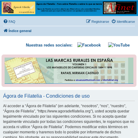
Ágora de Filatelia
Foro sobre filatelia o sobre lo que se tercie. Ágora de Filatelia es un foro abierto que Afinet
ofrece a la comunidad filatélica universal para que exprese libremente sus opiniones y
FAQ
Registrarse
Identificarse
conocimientos
Índice general
Nuestras redes sociales:
Ágora de Filatelia - Condiciones de uso
Al acceder a “Ágora de Filatelia” (en adelante, “nosotros”, “nos”, “nuestro”,
“Ágora de Filatelia”, “https://www.agoradefilatelia.org”), usted acepta quedar
legalmente vinculado por las siguientes condiciones. Si no acepta quedar
legalmente vinculado por todas las condiciones siguientes, le rogamos que no
acceda ni utilice “Ágora de Filatelia”. Podemos modificar estos términos en
cualquier momento y haremos todo lo posible por informarle de dichos
cambios. No obstante, es su responsabilidad revisar este documento