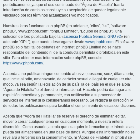
periódicamente, ya que el uso continuado de “Ágora de Filatelia” tras la
introducción de cambios constituye su aceptación de quedar legalmente
vinculado por los términos actualizados y/o modificados.
Nuestros foros funcionan con phpBB (en adelante, “ellos”, “su”, “software
phpBB”, “www.phpbb.com”, “phpBB Limited”, “Equipo de phpBB”), una
solución de foro publicada bajo la «
Licencia Pública General GNU v2
» (en
adelante “GPL”), que puede descargarse desde
www.phpbb.com
. El software
phpBB solo facilita los debates en Internet; phpBB Limited no se hace
responsable del contenido ni de la conducta permitida o prohibida en este
sitio. Para obtener más información sobre phpBB, consulte:
https://www.phpbb.com/
.
Acuerda a no publicar ningún contenido abusivo, obsceno, soez, difamatorio,
que incite al odio, amenazante, de carácter sexual o ilegal de cualquier otro
modo, ya sea según la legislación de su país, la del país en el que se aloja
“Ágora de Filatelia” o el derecho internacional. Hacerlo podría dar lugar a tu
expulsión inmediata y permanente, con notificación a tu proveedor de
servicios de Internet si lo consideramos necesario. Se registra la dirección IP
de todas las publicaciones para facilitar el cumplimiento de estas condiciones.
Acepta que “Ágora de Filatelia” se reserve el derecho de eliminar, editar,
mover o cerrar cualquier tema en cualquier momento, a nuestra entera
discreción. Como usuario, acepta que cualquier información que introduzcas
pueda ser almacenada en una base de datos. Aunque esta información no se
revelará a terceros sin tu consentimiento, ni “Ágora de Filatelia” ni phpBB se