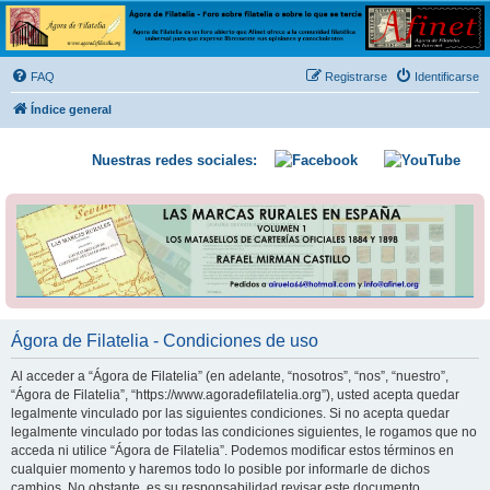
Ágora de Filatelia
Foro sobre filatelia o sobre lo que se tercie. Ágora de Filatelia es un foro abierto que Afinet
ofrece a la comunidad filatélica universal para que exprese libremente sus opiniones y
FAQ
Registrarse
Identificarse
conocimientos
Índice general
Nuestras redes sociales:
Ágora de Filatelia - Condiciones de uso
Al acceder a “Ágora de Filatelia” (en adelante, “nosotros”, “nos”, “nuestro”,
“Ágora de Filatelia”, “https://www.agoradefilatelia.org”), usted acepta quedar
legalmente vinculado por las siguientes condiciones. Si no acepta quedar
legalmente vinculado por todas las condiciones siguientes, le rogamos que no
acceda ni utilice “Ágora de Filatelia”. Podemos modificar estos términos en
cualquier momento y haremos todo lo posible por informarle de dichos
cambios. No obstante, es su responsabilidad revisar este documento