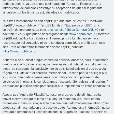
periódicamente, ya que el uso continuado de “Ágora de Filatelia” tras la
introducción de cambios constituye su aceptación de quedar legalmente
vinculado por los términos actualizados y/o modificados.
Nuestros foros funcionan con phpBB (en adelante, “ellos”, “su”, “software
phpBB”, “www.phpbb.com”, “phpBB Limited”, “Equipo de phpBB”), una
solución de foro publicada bajo la «
Licencia Pública General GNU v2
» (en
adelante “GPL”), que puede descargarse desde
www.phpbb.com
. El software
phpBB solo facilita los debates en Internet; phpBB Limited no se hace
responsable del contenido ni de la conducta permitida o prohibida en este
sitio. Para obtener más información sobre phpBB, consulte:
https://www.phpbb.com/
.
Acuerda a no publicar ningún contenido abusivo, obsceno, soez, difamatorio,
que incite al odio, amenazante, de carácter sexual o ilegal de cualquier otro
modo, ya sea según la legislación de su país, la del país en el que se aloja
“Ágora de Filatelia” o el derecho internacional. Hacerlo podría dar lugar a tu
expulsión inmediata y permanente, con notificación a tu proveedor de
servicios de Internet si lo consideramos necesario. Se registra la dirección IP
de todas las publicaciones para facilitar el cumplimiento de estas condiciones.
Acepta que “Ágora de Filatelia” se reserve el derecho de eliminar, editar,
mover o cerrar cualquier tema en cualquier momento, a nuestra entera
discreción. Como usuario, acepta que cualquier información que introduzcas
pueda ser almacenada en una base de datos. Aunque esta información no se
revelará a terceros sin tu consentimiento, ni “Ágora de Filatelia” ni phpBB se