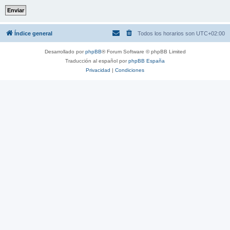
Índice general
Todos los horarios son
UTC+02:00
Desarrollado por
phpBB
® Forum Software © phpBB Limited
Traducción al español por
phpBB España
Privacidad
|
Condiciones