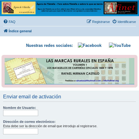
Ágora de Filatelia
Foro sobre filatelia o sobre lo que se tercie. Ágora de Filatelia es un foro abierto que Afinet
ofrece a la comunidad filatélica universal para que exprese libremente sus opiniones y
FAQ
Registrarse
Identificarse
conocimientos
Índice general
Nuestras redes sociales:
Enviar email de activación
Nombre de Usuario:
Dirección de correo electrónico:
Esta debe ser la dirección de email que introdujo al registrarse.