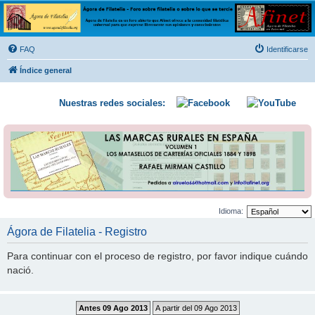
Ágora de Filatelia
Foro sobre filatelia o sobre lo que se tercie. Ágora de Filatelia es un foro abierto que Afinet
ofrece a la comunidad filatélica universal para que exprese libremente sus opiniones y
FAQ
Identificarse
conocimientos
Índice general
Nuestras redes sociales:
Idioma:
Ágora de Filatelia - Registro
Para continuar con el proceso de registro, por favor indique cuándo
nació.