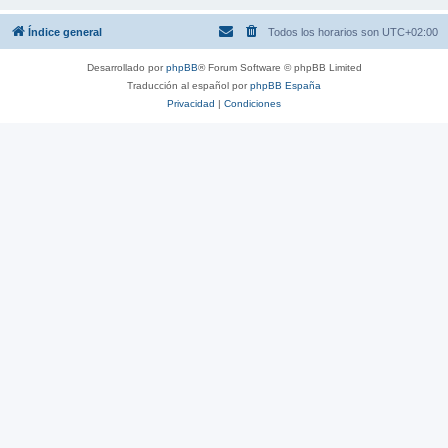
Índice general
Todos los horarios son
UTC+02:00
Desarrollado por
phpBB
® Forum Software © phpBB Limited
Traducción al español por
phpBB España
Privacidad
|
Condiciones