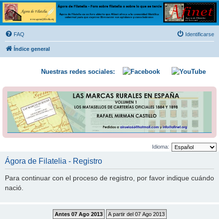
Ágora de Filatelia
Foro sobre filatelia o sobre lo que se tercie. Ágora de Filatelia es un foro abierto que Afinet
ofrece a la comunidad filatélica universal para que exprese libremente sus opiniones y
FAQ
Identificarse
conocimientos
Índice general
Nuestras redes sociales:
Idioma:
Ágora de Filatelia - Registro
Para continuar con el proceso de registro, por favor indique cuándo
nació.