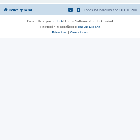
Índice general
Todos los horarios son
UTC+02:00
Desarrollado por
phpBB
® Forum Software © phpBB Limited
Traducción al español por
phpBB España
Privacidad
|
Condiciones