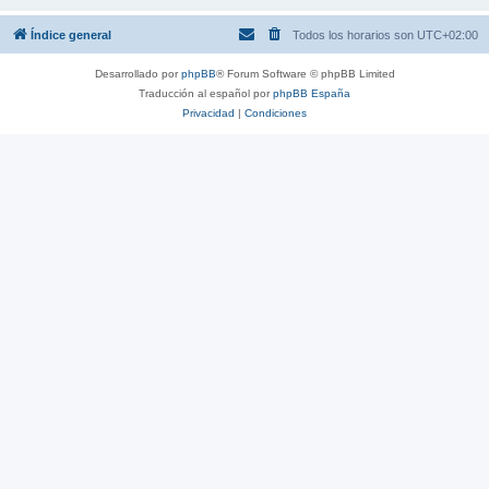
Índice general
Todos los horarios son
UTC+02:00
Desarrollado por
phpBB
® Forum Software © phpBB Limited
Traducción al español por
phpBB España
Privacidad
|
Condiciones