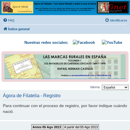
Ágora de Filatelia
Foro sobre filatelia o sobre lo que se tercie. Ágora de Filatelia es un foro abierto que Afinet
ofrece a la comunidad filatélica universal para que exprese libremente sus opiniones y
FAQ
Identificarse
conocimientos
Índice general
Nuestras redes sociales:
Idioma:
Ágora de Filatelia - Registro
Para continuar con el proceso de registro, por favor indique cuándo
nació.