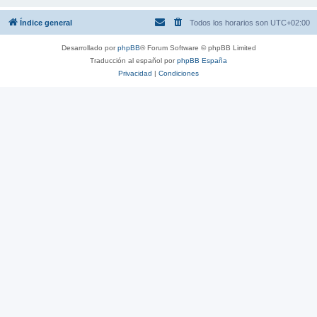
Índice general
Todos los horarios son
UTC+02:00
Desarrollado por
phpBB
® Forum Software © phpBB Limited
Traducción al español por
phpBB España
Privacidad
|
Condiciones