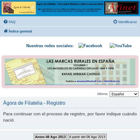
Ágora de Filatelia
Foro sobre filatelia o sobre lo que se tercie. Ágora de Filatelia es un foro abierto que Afinet
ofrece a la comunidad filatélica universal para que exprese libremente sus opiniones y
FAQ
Identificarse
conocimientos
Índice general
Nuestras redes sociales:
Idioma:
Ágora de Filatelia - Registro
Para continuar con el proceso de registro, por favor indique cuándo
nació.