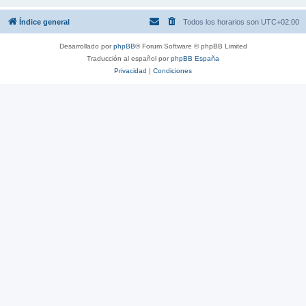
Índice general
Todos los horarios son
UTC+02:00
Desarrollado por
phpBB
® Forum Software © phpBB Limited
Traducción al español por
phpBB España
Privacidad
|
Condiciones