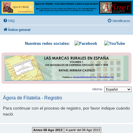
Ágora de Filatelia
Foro sobre filatelia o sobre lo que se tercie. Ágora de Filatelia es un foro abierto que Afinet
ofrece a la comunidad filatélica universal para que exprese libremente sus opiniones y
FAQ
Identificarse
conocimientos
Índice general
Nuestras redes sociales:
Idioma:
Ágora de Filatelia - Registro
Para continuar con el proceso de registro, por favor indique cuándo
nació.