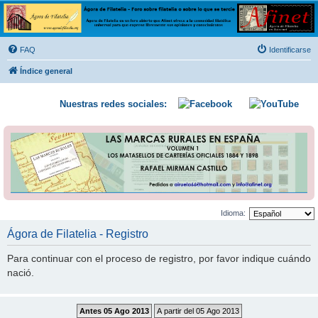
Ágora de Filatelia
Foro sobre filatelia o sobre lo que se tercie. Ágora de Filatelia es un foro abierto que Afinet
ofrece a la comunidad filatélica universal para que exprese libremente sus opiniones y
FAQ
Identificarse
conocimientos
Índice general
Nuestras redes sociales:
Idioma:
Ágora de Filatelia - Registro
Para continuar con el proceso de registro, por favor indique cuándo
nació.