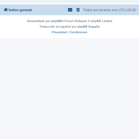
Índice general
Todos los horarios son
UTC+02:00
Desarrollado por
phpBB
® Forum Software © phpBB Limited
Traducción al español por
phpBB España
Privacidad
|
Condiciones