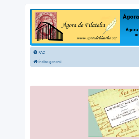
Ágora de Filatelia
Foro sobre filatelia o sobre lo que se tercie. Ágora de Filatelia es un f
FAQ
Índice general