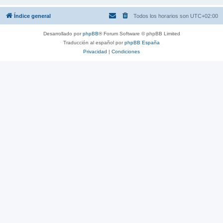
Índice general
Todos los horarios son
UTC+02:00
Desarrollado por
phpBB
® Forum Software © phpBB Limited
Traducción al español por
phpBB España
Privacidad
|
Condiciones