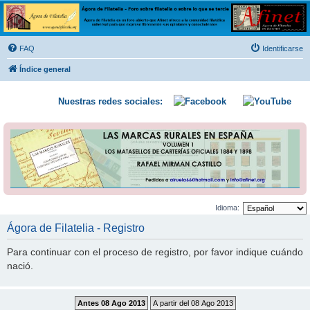
Ágora de Filatelia
Foro sobre filatelia o sobre lo que se tercie. Ágora de Filatelia es un foro abierto que Afinet
ofrece a la comunidad filatélica universal para que exprese libremente sus opiniones y
FAQ
Identificarse
conocimientos
Índice general
Nuestras redes sociales:
Idioma:
Ágora de Filatelia - Registro
Para continuar con el proceso de registro, por favor indique cuándo
nació.