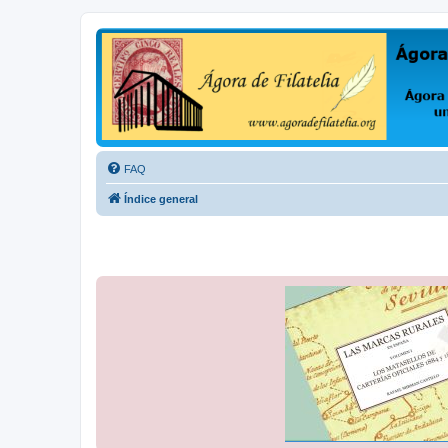
Ágora de Filatelia
Foro sobre filatelia o sobre lo que se tercie. Ágora de Filatelia es un f
FAQ
Índice general