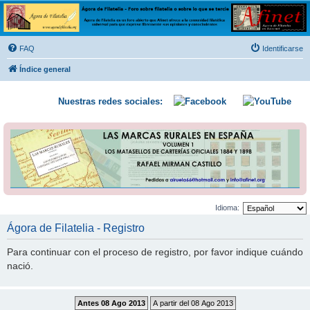
Ágora de Filatelia
Foro sobre filatelia o sobre lo que se tercie. Ágora de Filatelia es un foro abierto que Afinet
ofrece a la comunidad filatélica universal para que exprese libremente sus opiniones y
FAQ
Identificarse
conocimientos
Índice general
Nuestras redes sociales:
Idioma:
Ágora de Filatelia - Registro
Para continuar con el proceso de registro, por favor indique cuándo
nació.