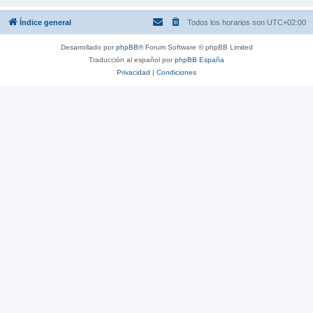
Índice general
Todos los horarios son
UTC+02:00
Desarrollado por
phpBB
® Forum Software © phpBB Limited
Traducción al español por
phpBB España
Privacidad
|
Condiciones