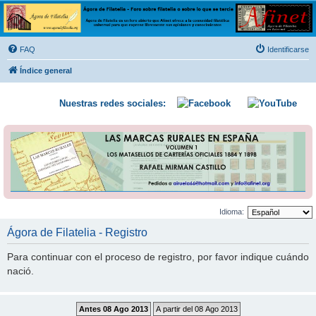
Ágora de Filatelia
Foro sobre filatelia o sobre lo que se tercie. Ágora de Filatelia es un foro abierto que Afinet
ofrece a la comunidad filatélica universal para que exprese libremente sus opiniones y
FAQ
Identificarse
conocimientos
Índice general
Nuestras redes sociales:
Idioma:
Ágora de Filatelia - Registro
Para continuar con el proceso de registro, por favor indique cuándo
nació.