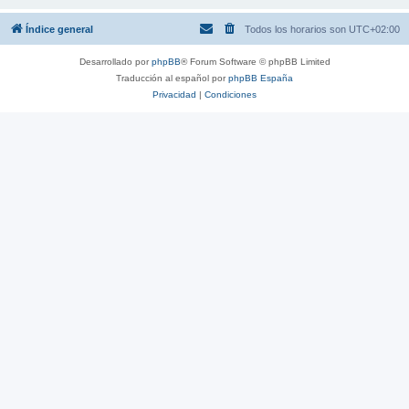
Índice general
Todos los horarios son
UTC+02:00
Desarrollado por
phpBB
® Forum Software © phpBB Limited
Traducción al español por
phpBB España
Privacidad
|
Condiciones