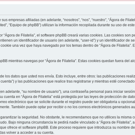
 sus empresas afiliadas (en adelante, “nosotros”, “nos”, “nuestro”, “Ágora de Filate
ed”, “Equipo de phpBB”) utilizan la información recopilada durante su uso de este s
 “Ágora de Filatelia”, el software phpBB creará varias cookies. Las cookies son 
ienen un identificador de usuario (en adelante, “user-id”) y un identificador de 
cookie una vez que haya navegado por los temas dentro de “Ágora de Filatelia”. 
BB mientras navegas por “Ágora de Filatelia”. Estas cookies quedan fuera del alc
e los datos que usted nos envía. Esto incluye, entre otros: las publicaciones rea
u cuenta”) y las publicaciones que realice tras registrarse y mientras esté conectado
en adelante, “su nombre de usuario”), una contraseña personal para iniciar sesión 
 su cuenta en “Ágora de Filatelia” está protegida por las leyes de protección de dat
eo electrónico que se solicite durante el registro puede ser obligatoria u opcional,
mente. También puede optar por recibir o no los correos electrónicos generados a
rantizar la seguridad. No obstante, le recomendamos que no utilices la misma co
udo. Bajo ninguna circunstancia le pedirá nadie vinculado a “Ágora de Filatelia”, a
 que ofrece el software phpBB. Este proceso requiere que introduzca su nombre de us
as volver a acceder a su cuenta.