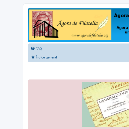
Ágora de Filatelia
Foro sobre filatelia o sobre lo que se tercie. Ágora de Filatelia es un f
FAQ
Índice general