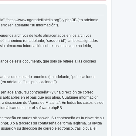
lia”, “https://www.agoradefilatelia.org”) y phpBB (en adelante
itio (en adelante “su información”).
pequeños archivos de texto almacenados en los archivos
sesión anónimo (en adelante, “session-id”), ambos asignados
Esta almacena información sobre los temas que ha leído,
ance de este documento, que solo se refiere a las cookies
lizadas como usuario anónimo (en adelante, “publicaciones
 (en adelante, “sus publicaciones”).
(en adelante, “su contraseña”) y una dirección de correo
os aplicables en el país que nos aloja. Cualquier información
 a discreción de “Ágora de Filatelia”. En todos los casos, usted
utomáticamente por el software phpBB.
ntraseña en varios sitios web. Su contraseña es la clave de su
 phpBB o a terceros su contraseña de forma legítima. Si olvida
uario y su dirección de correo electrónico, tras lo cual el