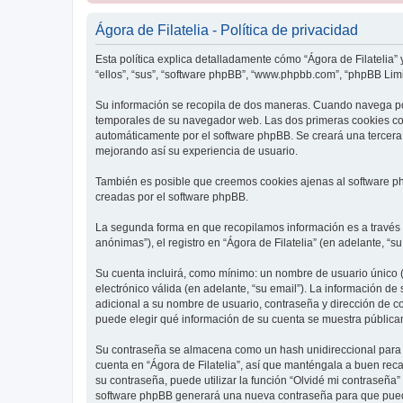
Ágora de Filatelia - Política de privacidad
Esta política explica detalladamente cómo “Ágora de Filatelia” y
“ellos”, “sus”, “software phpBB”, “www.phpbb.com”, “phpBB Limit
Su información se recopila de dos maneras. Cuando navega por
temporales de su navegador web. Las dos primeras cookies cont
automáticamente por el software phpBB. Se creará una tercera 
mejorando así su experiencia de usuario.
También es posible que creemos cookies ajenas al software php
creadas por el software phpBB.
La segunda forma en que recopilamos información es a través d
anónimas”), el registro en “Ágora de Filatelia” (en adelante, “s
Su cuenta incluirá, como mínimo: un nombre de usuario único (
electrónico válida (en adelante, “su email”). La información de
adicional a su nombre de usuario, contraseña y dirección de corr
puede elegir qué información de su cuenta se muestra pública
Su contraseña se almacena como un hash unidireccional para ga
cuenta en “Ágora de Filatelia”, así que manténgala a buen reca
su contraseña, puede utilizar la función “Olvidé mi contraseña”
software phpBB generará una nueva contraseña para que pued