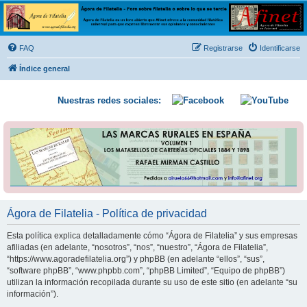
Ágora de Filatelia
Foro sobre filatelia o sobre lo que se tercie. Ágora de Filatelia es un foro abierto que Afinet
ofrece a la comunidad filatélica universal para que exprese libremente sus opiniones y
FAQ
Registrarse
Identificarse
conocimientos
Índice general
Nuestras redes sociales:
Ágora de Filatelia - Política de privacidad
Esta política explica detalladamente cómo “Ágora de Filatelia” y sus empresas
afiliadas (en adelante, “nosotros”, “nos”, “nuestro”, “Ágora de Filatelia”,
“https://www.agoradefilatelia.org”) y phpBB (en adelante “ellos”, “sus”,
“software phpBB”, “www.phpbb.com”, “phpBB Limited”, “Equipo de phpBB”)
utilizan la información recopilada durante su uso de este sitio (en adelante “su
información”).