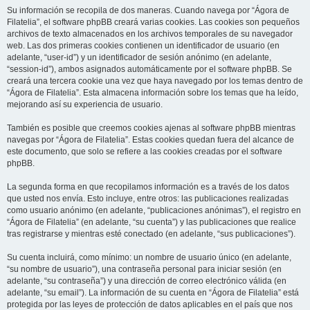
Su información se recopila de dos maneras. Cuando navega por “Ágora de
Filatelia”, el software phpBB creará varias cookies. Las cookies son pequeños
archivos de texto almacenados en los archivos temporales de su navegador
web. Las dos primeras cookies contienen un identificador de usuario (en
adelante, “user-id”) y un identificador de sesión anónimo (en adelante,
“session-id”), ambos asignados automáticamente por el software phpBB. Se
creará una tercera cookie una vez que haya navegado por los temas dentro de
“Ágora de Filatelia”. Esta almacena información sobre los temas que ha leído,
mejorando así su experiencia de usuario.
También es posible que creemos cookies ajenas al software phpBB mientras
navegas por “Ágora de Filatelia”. Estas cookies quedan fuera del alcance de
este documento, que solo se refiere a las cookies creadas por el software
phpBB.
La segunda forma en que recopilamos información es a través de los datos
que usted nos envía. Esto incluye, entre otros: las publicaciones realizadas
como usuario anónimo (en adelante, “publicaciones anónimas”), el registro en
“Ágora de Filatelia” (en adelante, “su cuenta”) y las publicaciones que realice
tras registrarse y mientras esté conectado (en adelante, “sus publicaciones”).
Su cuenta incluirá, como mínimo: un nombre de usuario único (en adelante,
“su nombre de usuario”), una contraseña personal para iniciar sesión (en
adelante, “su contraseña”) y una dirección de correo electrónico válida (en
adelante, “su email”). La información de su cuenta en “Ágora de Filatelia” está
protegida por las leyes de protección de datos aplicables en el país que nos