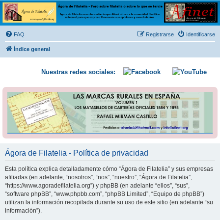
Ágora de Filatelia
Foro sobre filatelia o sobre lo que se tercie. Ágora de Filatelia es un foro abierto que Afinet
ofrece a la comunidad filatélica universal para que exprese libremente sus opiniones y
FAQ
Registrarse
Identificarse
conocimientos
Índice general
Nuestras redes sociales:
Ágora de Filatelia - Política de privacidad
Esta política explica detalladamente cómo “Ágora de Filatelia” y sus empresas
afiliadas (en adelante, “nosotros”, “nos”, “nuestro”, “Ágora de Filatelia”,
“https://www.agoradefilatelia.org”) y phpBB (en adelante “ellos”, “sus”,
“software phpBB”, “www.phpbb.com”, “phpBB Limited”, “Equipo de phpBB”)
utilizan la información recopilada durante su uso de este sitio (en adelante “su
información”).