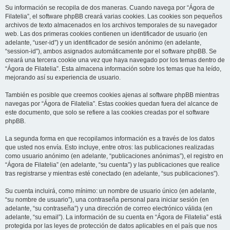
Su información se recopila de dos maneras. Cuando navega por “Ágora de
Filatelia”, el software phpBB creará varias cookies. Las cookies son pequeños
archivos de texto almacenados en los archivos temporales de su navegador
web. Las dos primeras cookies contienen un identificador de usuario (en
adelante, “user-id”) y un identificador de sesión anónimo (en adelante,
“session-id”), ambos asignados automáticamente por el software phpBB. Se
creará una tercera cookie una vez que haya navegado por los temas dentro de
“Ágora de Filatelia”. Esta almacena información sobre los temas que ha leído,
mejorando así su experiencia de usuario.
También es posible que creemos cookies ajenas al software phpBB mientras
navegas por “Ágora de Filatelia”. Estas cookies quedan fuera del alcance de
este documento, que solo se refiere a las cookies creadas por el software
phpBB.
La segunda forma en que recopilamos información es a través de los datos
que usted nos envía. Esto incluye, entre otros: las publicaciones realizadas
como usuario anónimo (en adelante, “publicaciones anónimas”), el registro en
“Ágora de Filatelia” (en adelante, “su cuenta”) y las publicaciones que realice
tras registrarse y mientras esté conectado (en adelante, “sus publicaciones”).
Su cuenta incluirá, como mínimo: un nombre de usuario único (en adelante,
“su nombre de usuario”), una contraseña personal para iniciar sesión (en
adelante, “su contraseña”) y una dirección de correo electrónico válida (en
adelante, “su email”). La información de su cuenta en “Ágora de Filatelia” está
protegida por las leyes de protección de datos aplicables en el país que nos