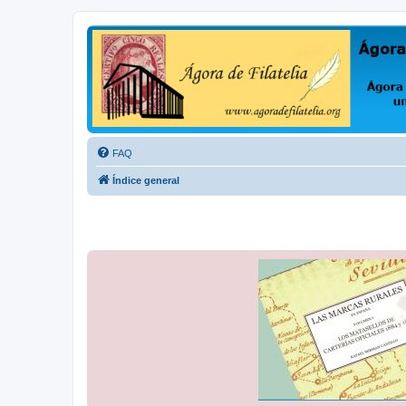
Ágora de Filatelia
Foro sobre filatelia o sobre lo que se tercie. Ágora de Filatelia es un f
FAQ
Índice general