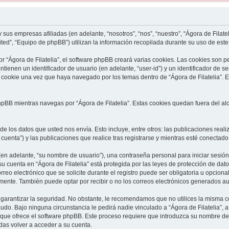
 sus empresas afiliadas (en adelante, “nosotros”, “nos”, “nuestro”, “Ágora de Filate
ed”, “Equipo de phpBB”) utilizan la información recopilada durante su uso de este s
 “Ágora de Filatelia”, el software phpBB creará varias cookies. Las cookies son 
ienen un identificador de usuario (en adelante, “user-id”) y un identificador de 
cookie una vez que haya navegado por los temas dentro de “Ágora de Filatelia”. 
BB mientras navegas por “Ágora de Filatelia”. Estas cookies quedan fuera del alc
e los datos que usted nos envía. Esto incluye, entre otros: las publicaciones rea
u cuenta”) y las publicaciones que realice tras registrarse y mientras esté conectado
en adelante, “su nombre de usuario”), una contraseña personal para iniciar sesión 
 su cuenta en “Ágora de Filatelia” está protegida por las leyes de protección de dat
eo electrónico que se solicite durante el registro puede ser obligatoria u opcional,
mente. También puede optar por recibir o no los correos electrónicos generados a
rantizar la seguridad. No obstante, le recomendamos que no utilices la misma co
udo. Bajo ninguna circunstancia le pedirá nadie vinculado a “Ágora de Filatelia”, a
 que ofrece el software phpBB. Este proceso requiere que introduzca su nombre de us
as volver a acceder a su cuenta.