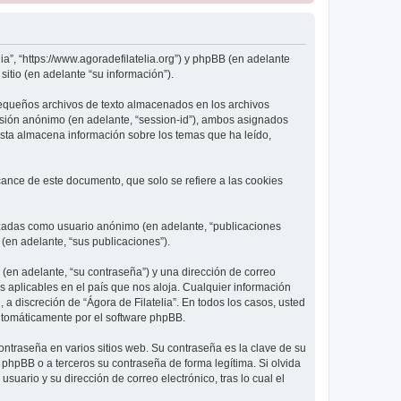
lia”, “https://www.agoradefilatelia.org”) y phpBB (en adelante
itio (en adelante “su información”).
pequeños archivos de texto almacenados en los archivos
sesión anónimo (en adelante, “session-id”), ambos asignados
Esta almacena información sobre los temas que ha leído,
ance de este documento, que solo se refiere a las cookies
lizadas como usuario anónimo (en adelante, “publicaciones
 (en adelante, “sus publicaciones”).
(en adelante, “su contraseña”) y una dirección de correo
os aplicables en el país que nos aloja. Cualquier información
 a discreción de “Ágora de Filatelia”. En todos los casos, usted
utomáticamente por el software phpBB.
ntraseña en varios sitios web. Su contraseña es la clave de su
 phpBB o a terceros su contraseña de forma legítima. Si olvida
uario y su dirección de correo electrónico, tras lo cual el