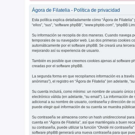
Ágora de Filatelia - Política de privacidad
Esta política explica detalladamente cómo “Ágora de Filatelia” y
“ellos”, “sus”, “software phpBB”, “www.phpbb.com”, “phpBB Limit
Su información se recopila de dos maneras. Cuando navega por
temporales de su navegador web. Las dos primeras cookies cont
automáticamente por el software phpBB. Se creará una tercera 
mejorando así su experiencia de usuario.
También es posible que creemos cookies ajenas al software php
creadas por el software phpBB.
La segunda forma en que recopilamos información es a través d
anónimas”), el registro en “Ágora de Filatelia” (en adelante, “s
Su cuenta incluirá, como mínimo: un nombre de usuario único (
electrónico válida (en adelante, “su email”). La información de
adicional a su nombre de usuario, contraseña y dirección de corr
puede elegir qué información de su cuenta se muestra pública
Su contraseña se almacena como un hash unidireccional para ga
cuenta en “Ágora de Filatelia”, así que manténgala a buen reca
su contraseña, puede utilizar la función “Olvidé mi contraseña”
software phpBB generará una nueva contraseña para que pued