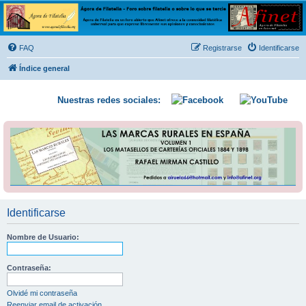
Ágora de Filatelia
Foro sobre filatelia o sobre lo que se tercie. Ágora de Filatelia es un foro abierto que Afinet
ofrece a la comunidad filatélica universal para que exprese libremente sus opiniones y
FAQ
Registrarse
Identificarse
conocimientos
Índice general
Nuestras redes sociales:
Identificarse
Nombre de Usuario:
Contraseña:
Olvidé mi contraseña
Reenviar email de activación