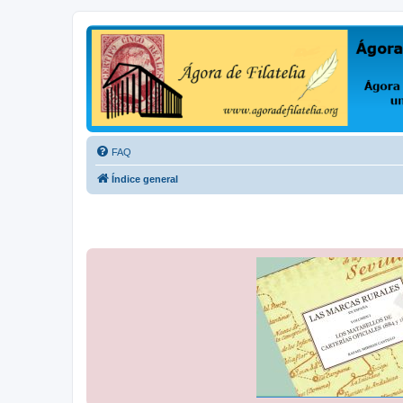
Ágora de Filatelia
Foro sobre filatelia o sobre lo que se tercie. Ágora de Filatelia es un f
FAQ
Índice general