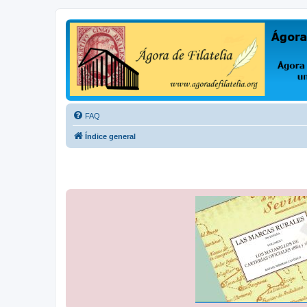
Ágora de Filatelia
Foro sobre filatelia o sobre lo que se tercie. Ágora de Filatelia es un f
FAQ
Índice general