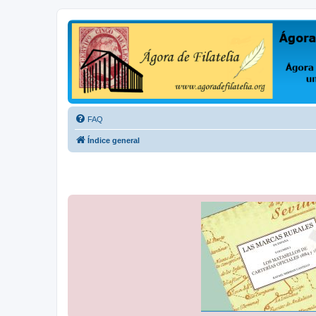
Ágora de Filatelia
Foro sobre filatelia o sobre lo que se tercie. Ágora de Filatelia es un f
FAQ
Índice general