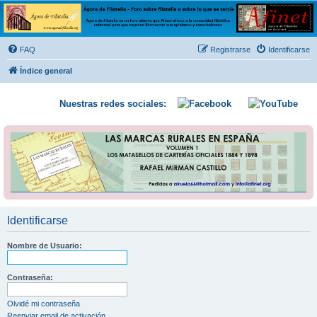
Ágora de Filatelia
Foro sobre filatelia o sobre lo que se tercie. Ágora de Filatelia es un foro abierto que Afinet
ofrece a la comunidad filatélica universal para que exprese libremente sus opiniones y
FAQ
Registrarse
Identificarse
conocimientos
Índice general
Nuestras redes sociales:
Identificarse
Nombre de Usuario:
Contraseña:
Olvidé mi contraseña
Reenviar email de activación