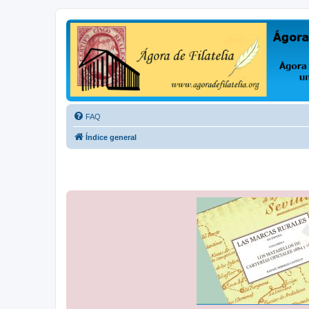
Ágora de Filatelia
Foro sobre filatelia o sobre lo que se tercie. Ágora de Filatelia es un f
FAQ
Índice general