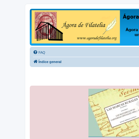
Ágora de Filatelia
Foro sobre filatelia o sobre lo que se tercie. Ágora de Filatelia es un f
FAQ
Índice general