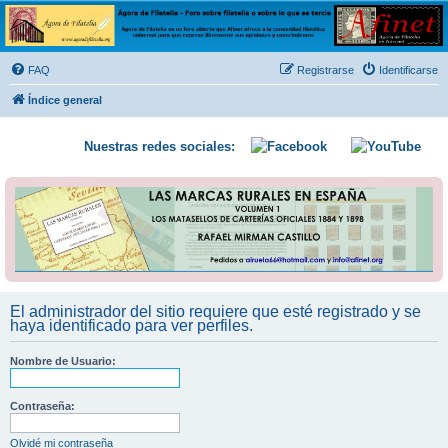
Ágora de Filatelia
Foro sobre filatelia o sobre lo que se tercie. Ágora de Filatelia es un foro abierto que Afinet
ofrece a la comunidad filatélica universal para que exprese libremente sus opiniones y
FAQ
Registrarse
Identificarse
conocimientos
Índice general
Nuestras redes sociales:
El administrador del sitio requiere que esté registrado y se
haya identificado para ver perfiles.
Nombre de Usuario:
Contraseña:
Olvidé mi contraseña