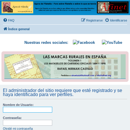
Ágora de Filatelia
Foro sobre filatelia o sobre lo que se tercie. Ágora de Filatelia es un foro abierto que Afinet
ofrece a la comunidad filatélica universal para que exprese libremente sus opiniones y
FAQ
Registrarse
Identificarse
conocimientos
Índice general
Nuestras redes sociales:
El administrador del sitio requiere que esté registrado y se
haya identificado para ver perfiles.
Nombre de Usuario:
Contraseña:
Olvidé mi contraseña