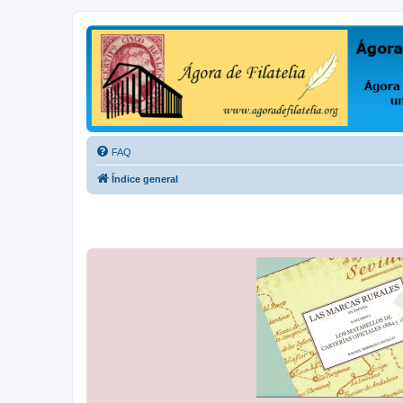
Ágora de Filatelia
Foro sobre filatelia o sobre lo que se tercie. Ágora de Filatelia es un f
FAQ
Índice general