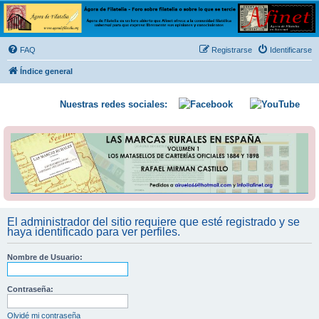
Ágora de Filatelia
Foro sobre filatelia o sobre lo que se tercie. Ágora de Filatelia es un foro abierto que Afinet
ofrece a la comunidad filatélica universal para que exprese libremente sus opiniones y
FAQ
Registrarse
Identificarse
conocimientos
Índice general
Nuestras redes sociales:
El administrador del sitio requiere que esté registrado y se
haya identificado para ver perfiles.
Nombre de Usuario:
Contraseña:
Olvidé mi contraseña