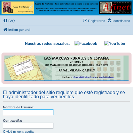
Ágora de Filatelia
Foro sobre filatelia o sobre lo que se tercie. Ágora de Filatelia es un foro abierto que Afinet
ofrece a la comunidad filatélica universal para que exprese libremente sus opiniones y
FAQ
Registrarse
Identificarse
conocimientos
Índice general
Nuestras redes sociales:
El administrador del sitio requiere que esté registrado y se
haya identificado para ver perfiles.
Nombre de Usuario:
Contraseña:
Olvidé mi contraseña