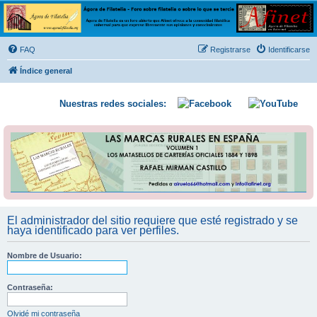
Ágora de Filatelia
Foro sobre filatelia o sobre lo que se tercie. Ágora de Filatelia es un foro abierto que Afinet
ofrece a la comunidad filatélica universal para que exprese libremente sus opiniones y
FAQ
Registrarse
Identificarse
conocimientos
Índice general
Nuestras redes sociales:
El administrador del sitio requiere que esté registrado y se
haya identificado para ver perfiles.
Nombre de Usuario:
Contraseña:
Olvidé mi contraseña