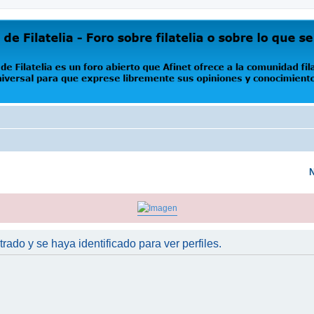
oro abierto que Afinet ofrece a la comunidad filatélica universal para que exprese libremente s
N
trado y se haya identificado para ver perfiles.