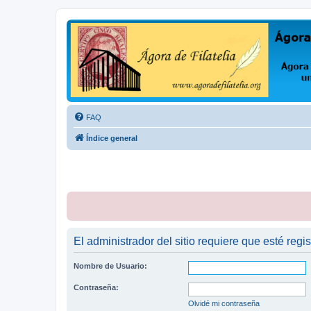
Ágora de Filatelia
Foro sobre filatelia o sobre lo que se tercie. Ágora de Filatelia es un f
FAQ
Índice general
El administrador del sitio requiere que esté regis
Nombre de Usuario:
Contraseña:
Olvidé mi contraseña