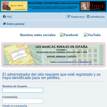
Ágora de Filatelia
Foro sobre filatelia o sobre lo que se tercie. Ágora de Filatelia es un foro abierto que Afinet
ofrece a la comunidad filatélica universal para que exprese libremente sus opiniones y
FAQ
Registrarse
Identificarse
conocimientos
Índice general
Nuestras redes sociales:
El administrador del sitio requiere que esté registrado y se
haya identificado para ver perfiles.
Nombre de Usuario:
Contraseña:
Olvidé mi contraseña