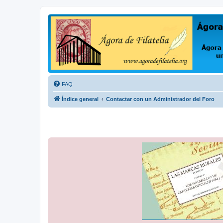
Ágora de Filatelia
Foro sobre filatelia o sobre lo que se tercie. Ágora de Filatelia es un f
FAQ
Índice general
Contactar con un Administrador del Foro