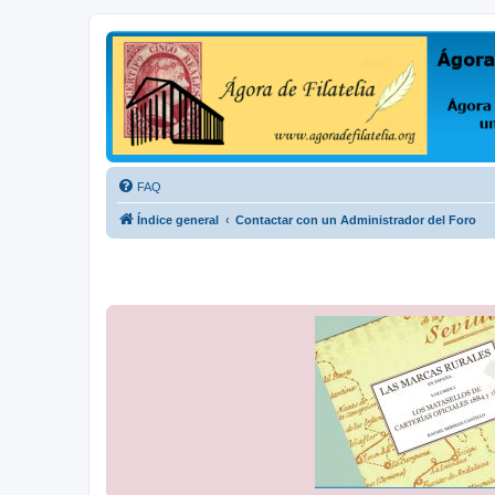
Ágora de Filatelia
Foro sobre filatelia o sobre lo que se tercie. Ágora de Filatelia es un f
FAQ
Índice general
Contactar con un Administrador del Foro