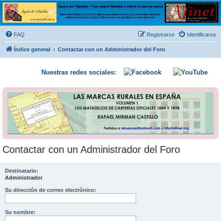
Ágora de Filatelia
Foro sobre filatelia o sobre lo que se tercie. Ágora de Filatelia es un foro abierto que Afinet
ofrece a la comunidad filatélica universal para que exprese libremente sus opiniones y
FAQ
Registrarse
Identificarse
conocimientos
Índice general
Contactar con un Administrador del Foro
Nuestras redes sociales:
Contactar con un Administrador del Foro
Destinatario:
Administrador
Su dirección de correo electrónico:
Su nombre: