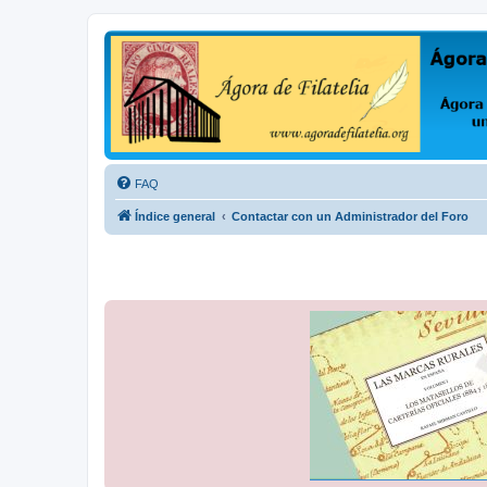
Ágora de Filatelia
Foro sobre filatelia o sobre lo que se tercie. Ágora de Filatelia es un f
FAQ
Índice general
Contactar con un Administrador del Foro