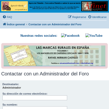
Ágora de Filatelia
Foro sobre filatelia o sobre lo que se tercie. Ágora de Filatelia es un foro abierto que Afinet
ofrece a la comunidad filatélica universal para que exprese libremente sus opiniones y
FAQ
Registrarse
Identificarse
conocimientos
Índice general
Contactar con un Administrador del Foro
Nuestras redes sociales:
Contactar con un Administrador del Foro
Destinatario:
Administrador
Su dirección de correo electrónico:
Su nombre: