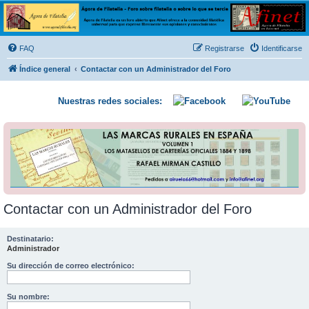
Ágora de Filatelia
Foro sobre filatelia o sobre lo que se tercie. Ágora de Filatelia es un foro abierto que Afinet
ofrece a la comunidad filatélica universal para que exprese libremente sus opiniones y
FAQ
Registrarse
Identificarse
conocimientos
Índice general
Contactar con un Administrador del Foro
Nuestras redes sociales:
Contactar con un Administrador del Foro
Destinatario:
Administrador
Su dirección de correo electrónico:
Su nombre: