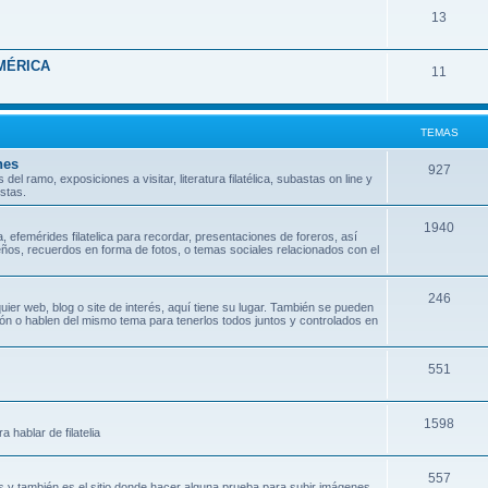
T
13
m
s
e
a
MÉRICA
T
11
m
s
e
a
m
s
TEMAS
a
nes
T
927
 ramo, exposiciones a visitar, literatura filatélica, subastas on line y
s
stas.
e
m
T
1940
 efemérides filatelica para recordar, presentaciones de foreros, así
ños, recuerdos en forma de fotos, o temas sociales relacionados con el
a
e
s
m
T
246
uier web, blog o site de interés, aquí tiene su lugar. También se pueden
a
ción o hablen del mismo tema para tenerlos todos juntos y controlados en
e
s
m
T
551
a
e
s
T
1598
m
hablar de filatelia
e
a
T
557
m
s
 y también es el sitio donde hacer alguna prueba para subir imágenes.