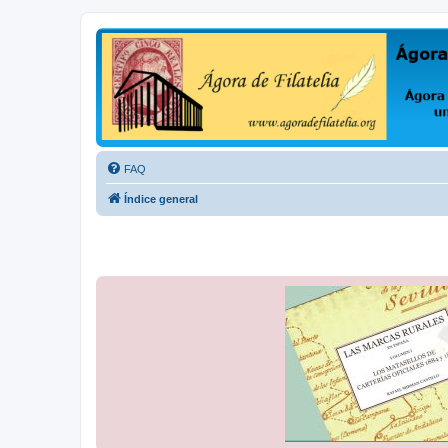
Ágora de Filatelia
Foro sobre filatelia o sobre lo que se tercie. Ágora de Filatelia es un f
FAQ
Índice general