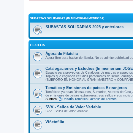
SUBASTAS SOLIDARIAS (IN MEMORIAM MENDOZA)
SUBASTAS SOLIDARIAS 2025 y anteriores
FILATELIA
Ágora de Filatelia
Ágora libre para hablar de filatelia. No se admite publicidad c
Catalogaciones y Estudios (In memoriam JOS
Espacio para proyectos de Catálogos de marcas o aspectos f
Topics que engloben estudios particulares de sellos, emision
(SUBFORO EN HONOR AL GRAN MAESTRO y COMPAÑER
Temática y Emisiones de paises Extranjeros
Temáticas ya sean Dinosaurios, Sumerios, Actores de Cine, A
de emisiones de países extranjeros, sus sellos y sus motivo
Subforo:
Desafío Temático Lazarillo de Tormes
SVV - Sellos de Valor Variable
SVV - Sellos de Valor Variable
Viñetofilia