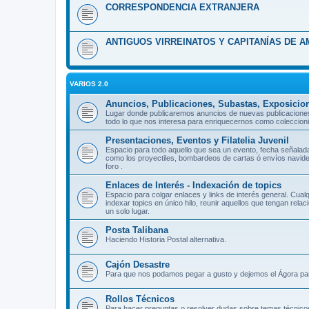
CORRESPONDENCIA EXTRANJERA
ANTIGUOS VIRREINATOS Y CAPITANÍAS DE A
VARIOS 2.0
Anuncios, Publicaciones, Subastas, Exposicio
Lugar donde publicaremos anuncios de nuevas publicaciones del
todo lo que nos interesa para enriquecernos como coleccioni
Presentaciones, Eventos y Filatelia Juvenil
Espacio para todo aquello que sea un evento, fecha señalada,
como los proyectiles, bombardeos de cartas ó envíos navide
foro .
Enlaces de Interés - Indexación de topics
Espacio para colgar enlaces y links de interés general. Cualq
indexar topics en único hilo, reunir aquellos que tengan rela
un solo lugar.
Posta Talibana
Haciendo Historia Postal alternativa.
Cajón Desastre
Para que nos podamos pegar a gusto y dejemos el Ágora para 
Rollos Técnicos
Para hacer preguntas o resolver dudas sobre temas técnicos