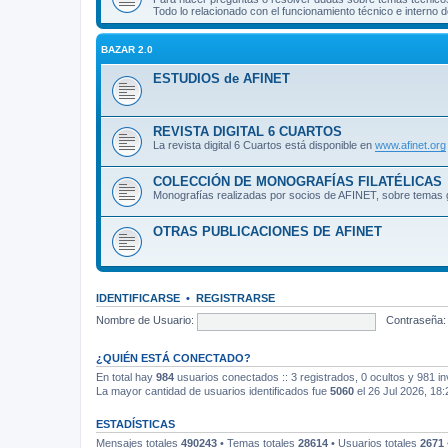
Todo lo relacionado con el funcionamiento técnico e interno de
BAZAR 2.0
ESTUDIOS de AFINET
REVISTA DIGITAL 6 CUARTOS
La revista digital 6 Cuartos está disponible en
www.afinet.org
COLECCIÓN DE MONOGRAFÍAS FILATÉLICAS
Monografías realizadas por socios de AFINET, sobre temas g
OTRAS PUBLICACIONES DE AFINET
IDENTIFICARSE
•
REGISTRARSE
Nombre de Usuario:
Contraseña:
¿QUIÉN ESTÁ CONECTADO?
En total hay
984
usuarios conectados :: 3 registrados, 0 ocultos y 981 in
La mayor cantidad de usuarios identificados fue
5060
el 26 Jul 2026, 18:
ESTADÍSTICAS
Mensajes totales
490243
• Temas totales
28614
• Usuarios totales
2671