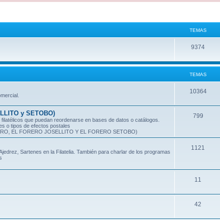
TEMAS
T
9374
e
m
TEMAS
a
T
10364
omercial.
s
e
ELLITO y SETOBO)
T
799
m
ilatélicos que puedan reordenarse en bases de datos o catálogos.
es o tipos de efectos postales
e
a
O, EL FORERO JOSELLITO Y EL FORERO SETOBO)
m
s
T
1121
jedrez, Sartenes en la Filatelia. También para charlar de los programas
a
s
e
s
m
T
11
a
e
s
T
42
m
e
a