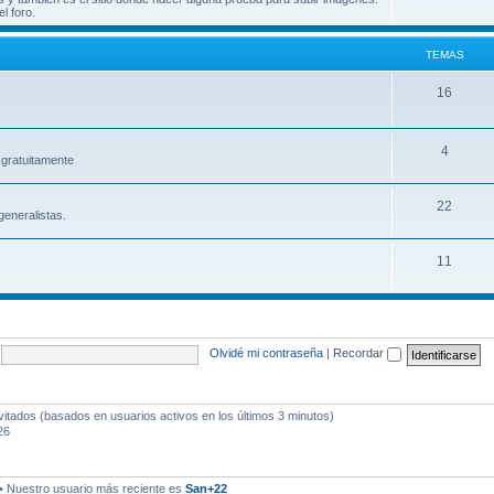
l foro.
e
a
m
s
TEMAS
a
T
16
s
e
m
T
4
gratuitamente
a
e
T
22
s
m
eneralistas.
e
a
T
11
m
s
e
a
m
s
a
Olvidé mi contraseña
|
Recordar
s
vitados (basados en usuarios activos en los últimos 3 minutos)
26
• Nuestro usuario más reciente es
San+22