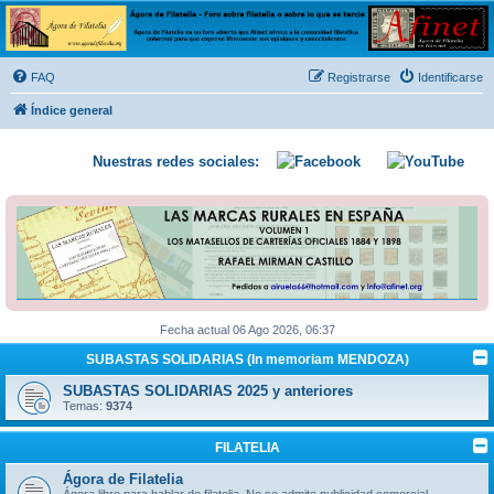
Ágora de Filatelia
Foro sobre filatelia o sobre lo que se tercie. Ágora de Filatelia es un foro abierto que Afinet
ofrece a la comunidad filatélica universal para que exprese libremente sus opiniones y
FAQ
Registrarse
Identificarse
conocimientos
Índice general
Nuestras redes sociales:
Fecha actual 06 Ago 2026, 06:37
SUBASTAS SOLIDARIAS (In memoriam MENDOZA)
SUBASTAS SOLIDARIAS 2025 y anteriores
Temas:
9374
FILATELIA
Ágora de Filatelia
Ágora libre para hablar de filatelia. No se admite publicidad comercial.