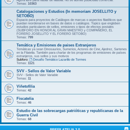
Temas:
10363
Catalogaciones y Estudios (In memoriam JOSELLITO y
SETOBO)
Espacio para proyectos de Catálogos de marcas o aspectos filatélicos que
puedan reordenarse en bases de datos o catálogos. Topics que engloben
estudios particulares de sellos, emisiones o tipos de efectos postales
(SUBFORO EN HONOR AL GRAN MAESTRO y COMPAÑERO, EL
FORERO JOSELLITO Y EL FORERO SETOBO)
Temas:
799
Temática y Emisiones de paises Extranjeros
Temáticas ya sean Dinosaurios, Sumerios, Actores de Cine, Ajedrez, Sartenes
en la Filatelia. También para charlar de los programas de emisiones de países
extranjeros, sus sellos y sus motivos
Subforo:
Desafío Temático Lazarillo de Tormes
Temas:
1121
SVV - Sellos de Valor Variable
SVV - Sellos de Valor Variable
Temas:
11
Viñetofilia
Temas:
42
Fiscatelia
Temas:
46
Estudio de las sobrecargas patrióticas y republicanas de la
Guerra Civil
Temas:
68
PREFILATELIA 2.0