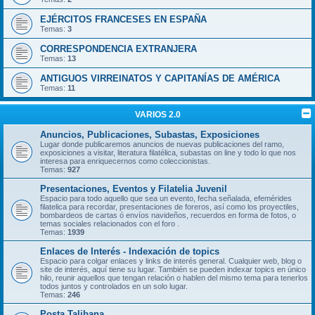
EJÉRCITOS FRANCESES EN ESPAÑA
Temas:
3
CORRESPONDENCIA EXTRANJERA
Temas:
13
ANTIGUOS VIRREINATOS Y CAPITANÍAS DE AMÉRICA
Temas:
11
VARIOS 2.0
Anuncios, Publicaciones, Subastas, Exposiciones
Lugar donde publicaremos anuncios de nuevas publicaciones del ramo,
exposiciones a visitar, literatura filatélica, subastas on line y todo lo que nos
interesa para enriquecernos como coleccionistas.
Temas:
927
Presentaciones, Eventos y Filatelia Juvenil
Espacio para todo aquello que sea un evento, fecha señalada, efemérides
filatelica para recordar, presentaciones de foreros, así como los proyectiles,
bombardeos de cartas ó envíos navideños, recuerdos en forma de fotos, o
temas sociales relacionados con el foro .
Temas:
1939
Enlaces de Interés - Indexación de topics
Espacio para colgar enlaces y links de interés general. Cualquier web, blog o
site de interés, aquí tiene su lugar. También se pueden indexar topics en único
hilo, reunir aquellos que tengan relación o hablen del mismo tema para tenerlos
todos juntos y controlados en un solo lugar.
Temas:
246
Posta Talibana